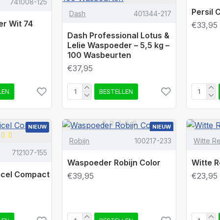
741008-125
Persil
Dash
401344-217
r Wit 74
€33,95
Dash Professional Lotus &
Lelie Waspoeder – 5,5 kg –
100 Wasbeurten
€37,95
LEN
BESTELLEN
NIEUW
NIEUW
Robijn
100217-233
POPULAIR
Witte R
712107-155
Waspoeder Robijn Color
Witte 
icel Compact
€39,95
€23,95