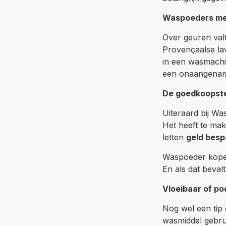
Waspoeders met
Over geuren val
Provençaalse l
in een wasmachi
een onaangename
De goedkoopst
Uiteraard bij W
Het heeft te ma
letten
geld besp
Waspoeder kopen 
En als dat beval
Vloeibaar of p
Nog wel een tip
wasmiddel gebrui