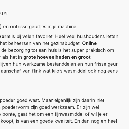
g is
g) en onfrisse geurtjes in je machine
rvorm
is bij velen favoriet. Heel veel huishoudens letten
 het beheersen van het gezinsbudget.
Online
de bezorging tot aan huis is het super praktisch om
r als het in
grote hoeveelheden en groot
blijven hun werkzame bestanddelen en hun frisse geur
 aanschaf van flink wat kilo’s wasmiddel ook nog eens
oeder goed wast. Maar eigenlijk zijn daarin niet
n poedervorm zijn goed werkzaam. Er zijn wel
e bonte, gaat het om een fijnwasmiddel of wil je er
koopt, is van een goede kwaliteit. En dan nog en heel