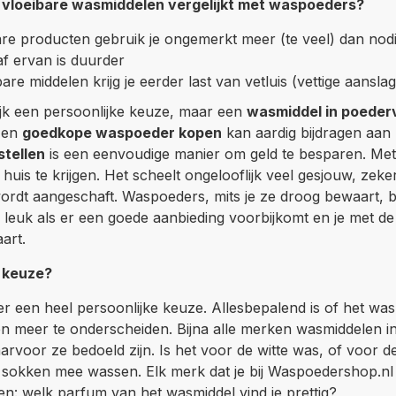
e vloeibare wasmiddelen vergelijkt met waspoeders?
re producten gebruik je ongemerkt meer (te veel) dan nodi
f ervan is duurder
are middelen krijg je eerder last van vetluis (vettige aansla
rlijk een persoonlijke keuze, maar een
wasmiddel in poede
 Een
goedkope waspoeder kopen
kan aardig bijdragen aan
tellen
is een eenvoudige manier om geld te besparen. Met 
huis te krijgen. Het scheelt ongelooflijk veel gesjouw, zeke
rdt aangeschaft. Waspoeders, mits je ze droog bewaart, 
leuk als er een goede aanbieding voorbijkomt en je met de
art.
e keuze?
er een heel persoonlijke keuze. Allesbepalend is of het wasp
en meer te onderscheiden. Bijna alle merken wasmiddelen i
aarvoor ze bedoeld zijn. Is het voor de witte was, of voor d
 sokken mee wassen. Elk merk dat je bij Waspoedershop.nl 
en: welk parfum van het wasmiddel vind je prettig?