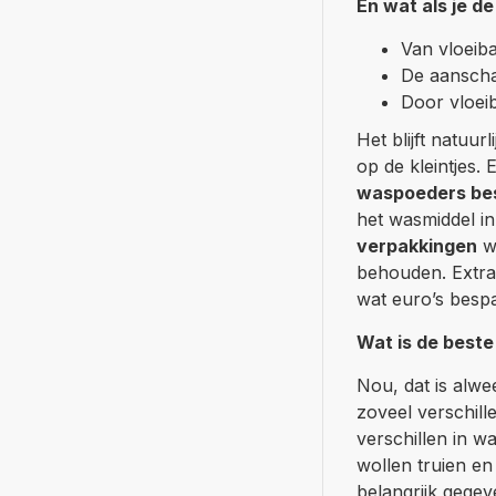
En wat als je d
Van vloeiba
De aanscha
Door vloeib
Het blijft natuu
op de kleintjes.
waspoeders bes
het wasmiddel in 
verpakkingen
wo
behouden. Extra 
wat euro’s bespa
Wat is de best
Nou, dat is alwe
zoveel verschill
verschillen in w
wollen truien en
belangrijk gegev