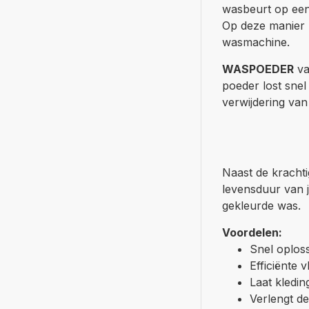
wasbeurt op een 
Op deze manier z
wasmachine.
WASPOEDER
va
poeder lost snel
verwijdering van
Naast de krachti
levensduur van j
gekleurde was.
Voordelen:
Snel oplos
Efficiënte 
Laat kleding
Verlengt d