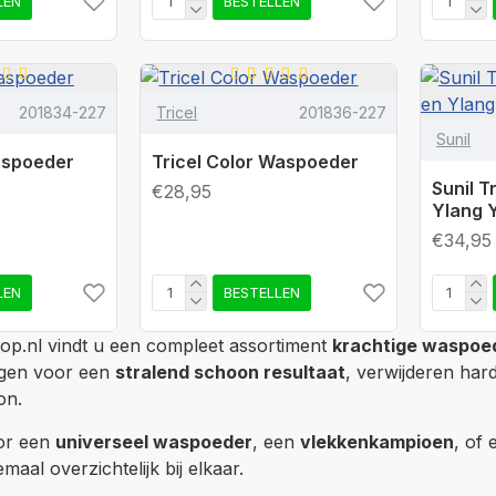
LEN
BESTELLEN
201834-227
Tricel
201836-227
Sunil
Waspoeder
Tricel Color Waspoeder
Sunil 
€28,95
Ylang 
€34,95
LEN
BESTELLEN
op.nl vindt u een compleet assortiment
krachtige waspoe
gen voor een
stralend schoon resultaat
, verwijderen har
on.
oor een
universeel waspoeder
, een
vlekkenkampioen
, of
emaal overzichtelijk bij elkaar.