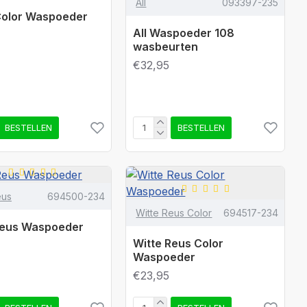
All
093397-235
 Color Waspoeder
All Waspoeder 108
wasbeurten
€32,95
BESTELLEN
BESTELLEN
eus
694500-234
Witte Reus Color
694517-234
Reus Waspoeder
Witte Reus Color
Waspoeder
€23,95