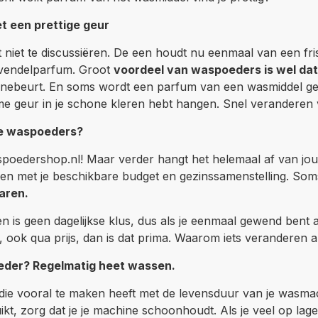
 een prettige geur
t niet te discussiëren. De een houdt nu eenmaal van een f
avendelparfum. Groot
voordeel van waspoeders is wel dat 
nebeurt. En soms wordt een parfum van een wasmiddel gewo
 geur in je schone kleren hebt hangen. Snel veranderen
e waspoeders?
aspoedershop.nl! Maar verder hangt het helemaal af van j
ken met je beschikbare budget en gezinssamenstelling. So
aren.
is geen dagelijkse klus, dus als je eenmaal gewend bent aa
t, ook qua prijs, dan is dat prima. Waarom iets veranderen a
oeder? Regelmatig heet wassen.
 die vooral te maken heeft met de levensduur van je wasma
kt, zorg dat je je machine schoonhoudt. Als je veel op la