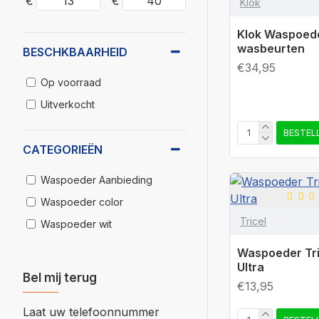
€
€
Klok
Klok Waspoede
wasbeurten
BESCHKBAARHEID
€34,95
Op voorraad
Uitverkocht
BESTEL
CATEGORIEËN
Waspoeder Aanbieding
Waspoeder color
Tricel
Waspoeder wit
Waspoeder Tr
Ultra
Bel mij terug
€13,95
Laat uw telefoonnummer