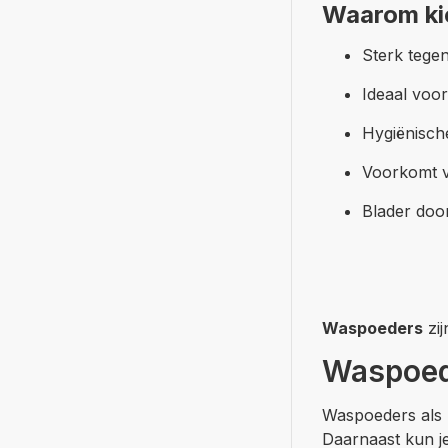
Waarom ki
Sterk tege
Ideaal voor 
Hygiënisch
Voorkomt v
Blader doo
Waspoeders
zij
Waspoede
Waspoeders als 
Daarnaast kun j