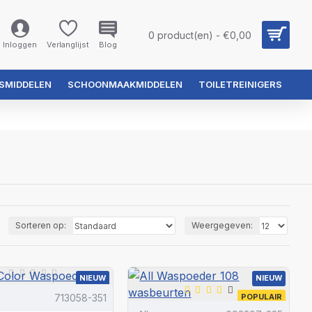
0 product(en) - €0,00
Inloggen
Verlanglijst
Blog
SMIDDELEN
SCHOONMAAKMIDDELEN
TOILETREINIGERS
Sorteren op:
Weergegeven:
NIEUW
NIEUW
713058-351
POPULAIR