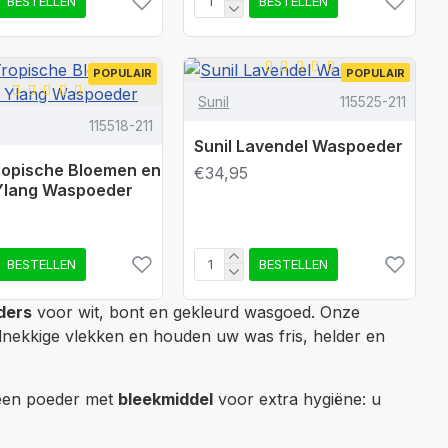
BESTELLEN
BESTELLEN
POPULAIR
POPULAIR
Sunil
115525-211
115518-211
Sunil Lavendel Waspoeder
Tropische Bloemen en
€34,95
Ylang Waspoeder
BESTELLEN
BESTELLEN
ders
voor wit, bont en gekleurd wasgoed. Onze
dnekkige vlekken en houden uw was fris, helder en
 een poeder met
bleekmiddel
voor extra hygiëne: u