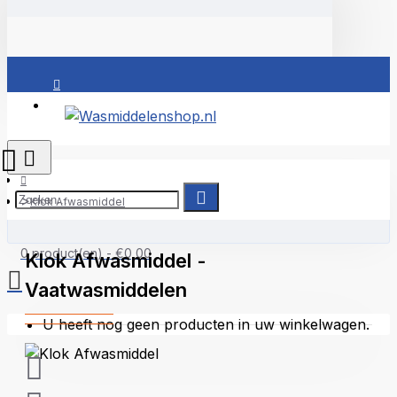
Inloggen
Klok Afwasmiddel
0 product(en) - €0,00
Klok Afwasmiddel -
Vaatwasmiddelen
U heeft nog geen producten in uw winkelwagen.