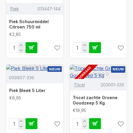
Piek
013447-144
Piek Schuurmiddel
Citroen 750 ml
€2,85
OP VOORRAAD
NIEUW
NIEUW
009907-336
Tricel
203001-326
Piek Bleek 5 Liter
Tricel zachte Groene
€8,95
Goudzeep 5 Kg
€19,95