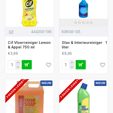
Cif
444200-136
638145-125
Cif Vloerreiniger Lemon
Glas & Interieureiniger 1
& Appel 750 ml
liter
€3,69
€9,95
2 - 3 DAGEN LEVERTIJD
2 - 3 DAGEN LEVERTIJD
NIEUW
NIEUW