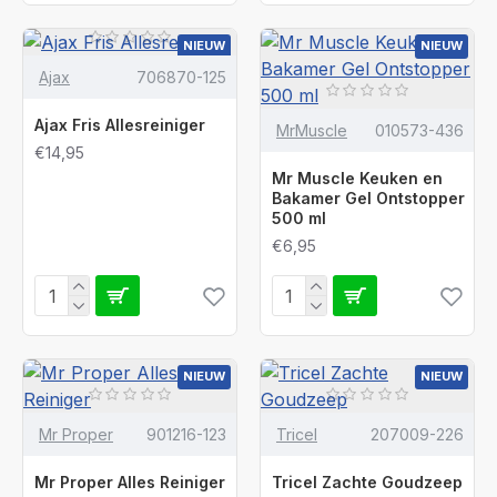
NIEUW
NIEUW
Ajax
706870-125
Ajax Fris Allesreiniger
MrMuscle
010573-436
€14,95
Mr Muscle Keuken en
Bakamer Gel Ontstopper
500 ml
€6,95
NIEUW
NIEUW
Mr Proper
901216-123
Tricel
207009-226
Mr Proper Alles Reiniger
Tricel Zachte Goudzeep