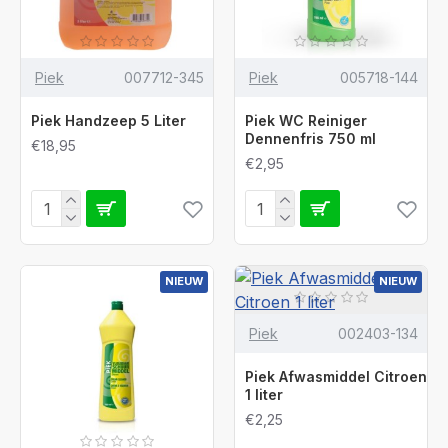
Piek
007712-345
Piek
005718-144
Piek Handzeep 5 Liter
Piek WC Reiniger
Dennenfris 750 ml
€18,95
€2,95
NIEUW
NIEUW
Piek
002403-134
Piek Afwasmiddel Citroen
1 liter
€2,25