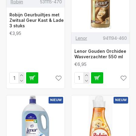
Robijn
531115-470
Robijn Geurbuiltjes met
Zwitsal Geur Kast & Lade
3 stuks
€3,95
Lenor
941194-460
Lenor Gouden Orchidee
Wasverzachter 550 ml
€6,95
NIEUW
NIEUW