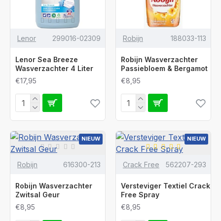
Lenor
299016-02309
Robijn
188033-113
Lenor Sea Breeze
Robijn Wasverzachter
Wasverzachter 4 Liter
Passiebloem & Bergamot
€17,95
€8,95
NIEUW
NIEUW
Robijn
616300-213
Crack Free
562207-293
Robijn Wasverzachter
Versteviger Textiel Crack
Zwitsal Geur
Free Spray
€8,95
€8,95